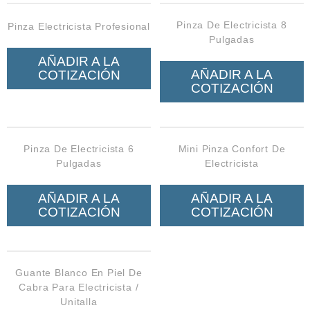
Neumática
Pinza De Electricista 8
Pinza Electricista Profesional
Ferretería
Pulgadas
Mezcladoras
AÑADIR A LA
AÑADIR A LA
COTIZACIÓN
Línea de productos Virutex
COTIZACIÓN
Campismo
Ciclismo
Pinza De Electricista 6
Mini Pinza Confort De
Pulgadas
Electricista
AÑADIR A LA
AÑADIR A LA
COTIZACIÓN
COTIZACIÓN
Guante Blanco En Piel De
Cabra Para Electricista /
Unitalla