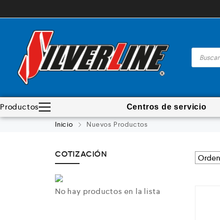
Productos
Centros de servicio
Madera
Inicio
Nuevos Productos
Metal
Automotriz e hidráulico
COTIZACIÓN
Neumática
Ferretería
No hay productos en la lista
Mezcladoras
Línea de productos
Virutex