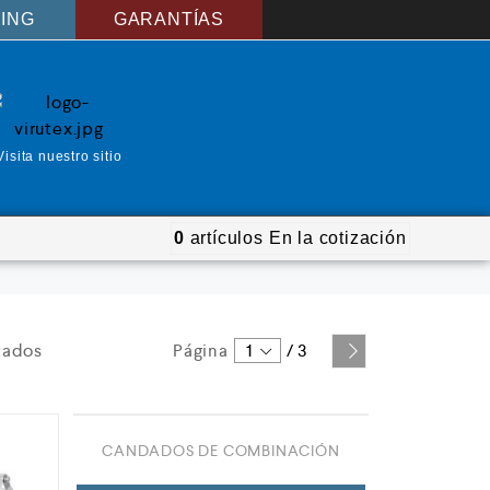
ING
GARANTÍAS
Visita nuestro sitio
0
artículos
En la cotización
tados
Página
1
/
3
CANDADOS DE COMBINACIÓN