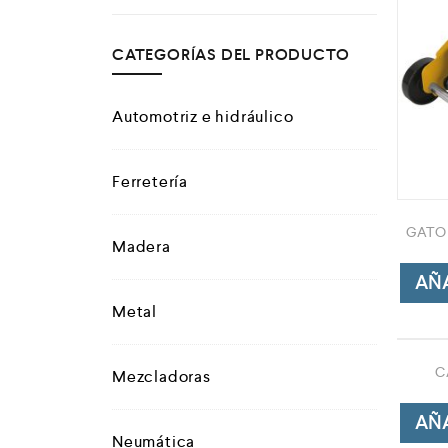
Campismo
CATEGORÍAS DEL PRODUCTO
Ciclismo
Automotriz e hidráulico
Ferretería
GATO 
Madera
AÑA
Metal
C
Mezcladoras
AÑA
Neumática