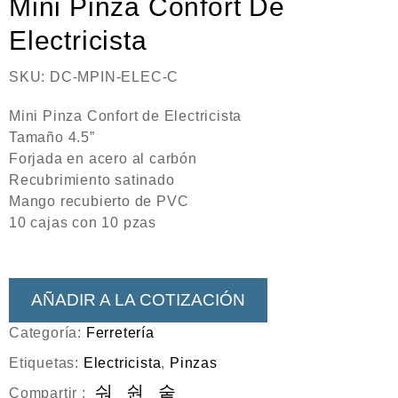
Mini Pinza Confort De
Neumática
Electricista
Ferretería
Mezcladoras
SKU:
DC-MPIN-ELEC-C
Línea de productos Virutex
Mini Pinza Confort de Electricista
Tamaño 4.5”
Campismo
Forjada en acero al carbón
Ciclismo
Recubrimiento satinado
Mango recubierto de PVC
10 cajas con 10 pzas
AÑADIR A LA COTIZACIÓN
Categoría:
Ferretería
Etiquetas:
Electricista
,
Pinzas
Compartir :