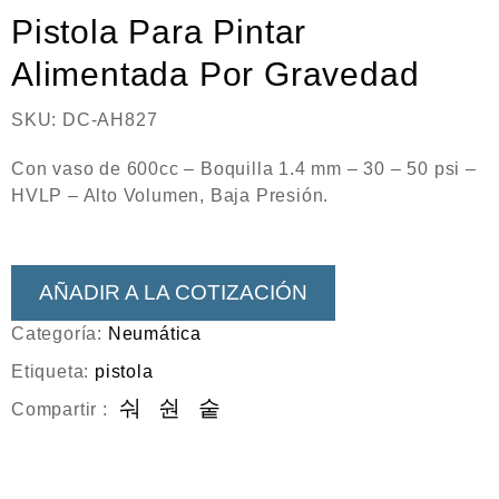
Neumática
Pistola Para Pintar
Ferretería
Alimentada Por Gravedad
Mezcladoras
SKU:
DC-AH827
Línea de productos Virutex
Con vaso de 600cc – Boquilla 1.4 mm – 30 – 50 psi –
Campismo
HVLP – Alto Volumen, Baja Presión.
Ciclismo
AÑADIR A LA COTIZACIÓN
Categoría:
Neumática
Etiqueta:
pistola
Compartir :