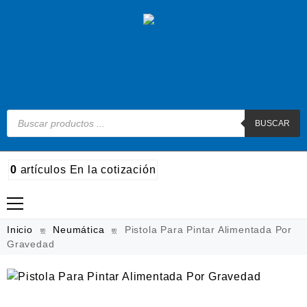
BUSCAR
0
artículos
En la cotización
Madera
Inicio
Neumática
Pistola Para Pintar Alimentada Por
Gravedad
Metal
Automotriz e hidráulico