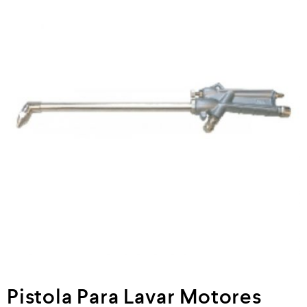
Neumática
Ferretería
Mezcladoras
Línea de productos Virutex
Campismo
Ciclismo
Pistola Para Lavar Motores