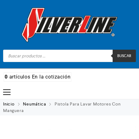
BUSCAR
0
artículos
En la cotización
Madera
Inicio
Neumática
Pistola Para Lavar Motores Con
Manguera
Metal
Automotriz e hidráulico