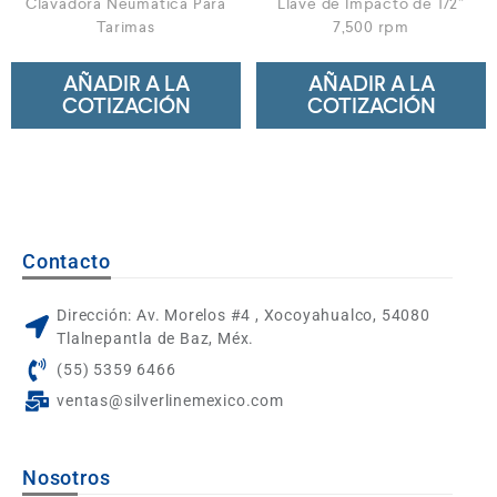
Clavadora Neumática Para
Llave de Impacto de 1/2”
Tarimas
7,500 rpm
AÑADIR A LA
AÑADIR A LA
COTIZACIÓN
COTIZACIÓN
Contacto
Dirección: Av. Morelos #4 , Xocoyahualco, 54080
Tlalnepantla de Baz, Méx.
(55) 5359 6466
ventas@silverlinemexico.com
Nosotros