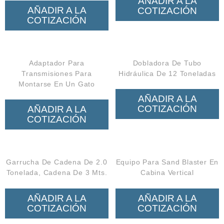
AÑADIR A LA
AÑADIR A LA
COTIZACIÓN
COTIZACIÓN
Adaptador Para
Dobladora De Tubo
Transmisiones Para
Hidráulica De 12 Toneladas
Montarse En Un Gato
AÑADIR A LA
COTIZACIÓN
AÑADIR A LA
COTIZACIÓN
Garrucha De Cadena De 2.0
Equipo Para Sand Blaster En
Tonelada, Cadena De 3 Mts.
Cabina Vertical
AÑADIR A LA
AÑADIR A LA
COTIZACIÓN
COTIZACIÓN