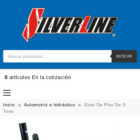
BUSCAR
0
artículos
En la cotización
Madera
Inicio
Automotriz e hidráulico
Gato De Piso De 3
Tons
Metal
Automotriz e hidráulico