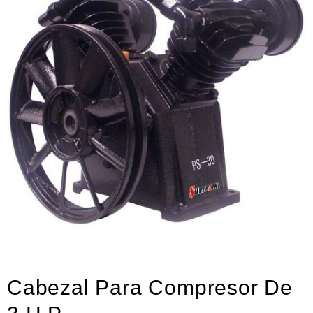
Neumática
Ferretería
Mezcladoras
Línea de productos Virutex
Campismo
Ciclismo
Cabezal Para Compresor De