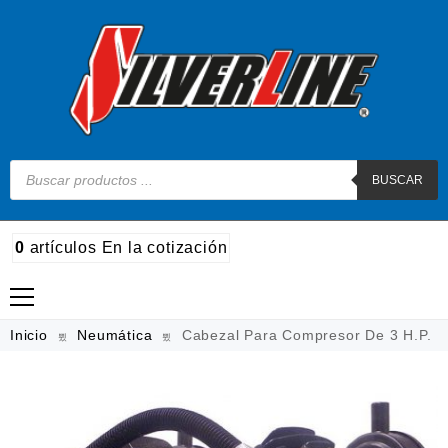
BUSCAR
0
artículos
En la cotización
Madera
Inicio
Neumática
Cabezal Para Compresor De 3 H.P.
Metal
Automotriz e hidráulico