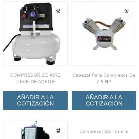
Neumática
Ferretería
Mezcladoras
Línea de productos Virutex
Campismo
Ciclismo
COMPRESOR DE AIRE
Cabezal Para Compresor De
LIBRE DE ACEITE
7.5 HP
AÑADIR A LA
AÑADIR A LA
COTIZACIÓN
COTIZACIÓN
Compresor De Tornillo