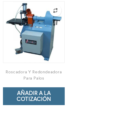
Neumática
Ferretería
Mezcladoras
Línea de productos Virutex
Campismo
Ciclismo
Roscadora Y Redondeadora
Para Palos
AÑADIR A LA
COTIZACIÓN