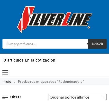
BUSCAR
0
artículos
En la cotización
Madera
Inicio
Productos etiquetados “Redondeadora”
Metal
Filtrar
Automotriz e hidráulico