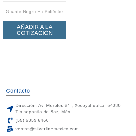
Neumática
Guante Negro En Poliéster
Ferretería
Mezcladoras
AÑADIR A LA
COTIZACIÓN
Línea de productos Virutex
Campismo
Ciclismo
Contacto
Dirección: Av. Morelos #4 , Xocoyahualco, 54080
Tlalnepantla de Baz, Méx.
(55) 5359 6466
ventas@silverlinemexico.com