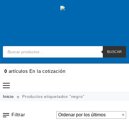
BUSCAR
0
artículos
En la cotización
Madera
Inicio
Productos etiquetados “negro”
Metal
Filtrar
Automotriz e hidráulico