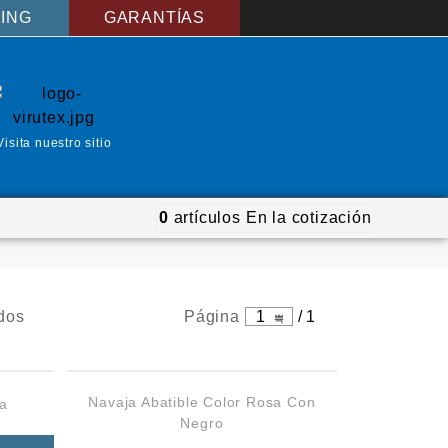
ING
GARANTÍAS
Visita nuestro sitio
0
artículos
En la cotización
dos
Página
1
/
1
Navaja Abatible Color Rosa Con
ra
Negro