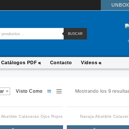
UNBOX
BUSCAR
Catálogos PDF
Contacto
Videos
Visto Como
Mostrando los 9 resulta
 Abatible Calaveras Ojos Rojos
Navaja Abatible Calave