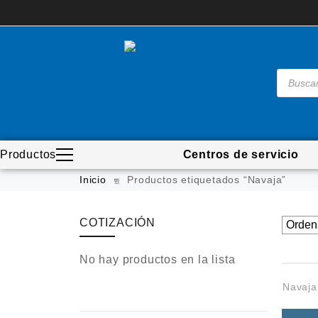
Productos
Centros de servicio
Madera
Inicio
Productos etiquetados “Navaja”
Metal
Automotriz e hidráulico
COTIZACIÓN
Neumática
No hay productos en la lista
Ferretería
Mezcladoras
Navaja
Línea de productos
Virutex