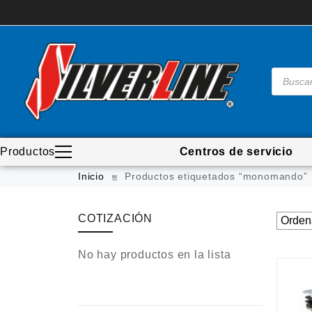
Productos
Centros de servicio
Madera
Inicio
Productos etiquetados “monomando”
Metal
Automotriz e hidráulico
COTIZACIÓN
Neumática
No hay productos en la lista
Ferretería
Mezcladoras
Línea de productos
Virutex