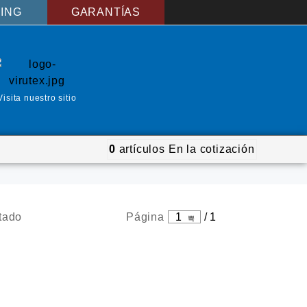
ING
GARANTÍAS
Visita nuestro sitio
0
artículos
En la cotización
tado
Página
1
/
1