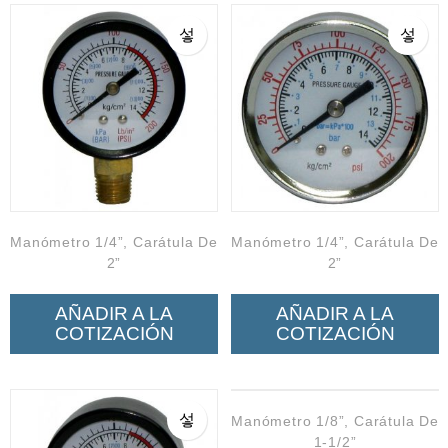
Neumática
Ferretería
Mezcladoras
Línea de productos Virutex
Campismo
Ciclismo
Manómetro 1/4”, Carátula De
Manómetro 1/4”, Carátula De
2”
2”
AÑADIR A LA
AÑADIR A LA
COTIZACIÓN
COTIZACIÓN
Manómetro 1/8”, Carátula De
1-1/2”