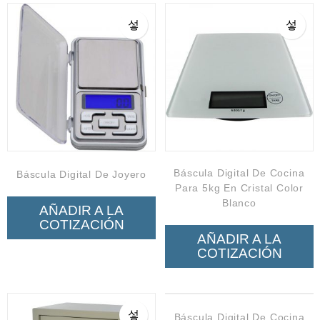
Neumática
Ferretería
Mezcladoras
Línea de productos Virutex
Campismo
Ciclismo
Báscula Digital De Cocina
Báscula Digital De Joyero
Para 5kg En Cristal Color
Blanco
AÑADIR A LA
COTIZACIÓN
AÑADIR A LA
COTIZACIÓN
Báscula Digital De Cocina