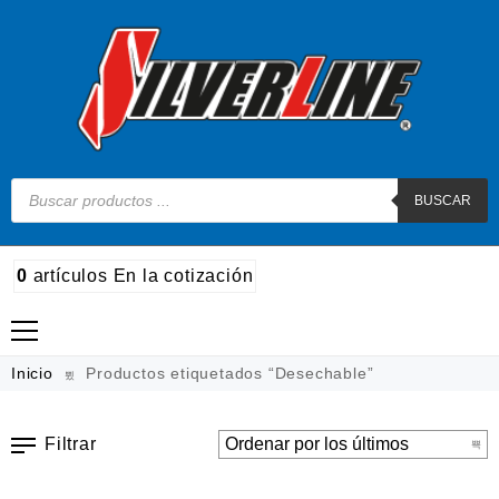
BUSCAR
0
artículos
En la cotización
Madera
Inicio
Productos etiquetados “Desechable”
Metal
Filtrar
Automotriz e hidráulico