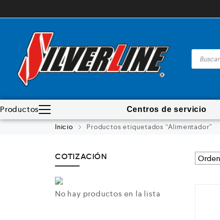
Productos
Centros de servicio
Madera
Inicio
Productos etiquetados “Alimentador”
Metal
Automotriz e hidráulico
COTIZACIÓN
Neumática
Ferretería
No hay productos en la lista
Mezcladoras
Línea de productos
Virutex