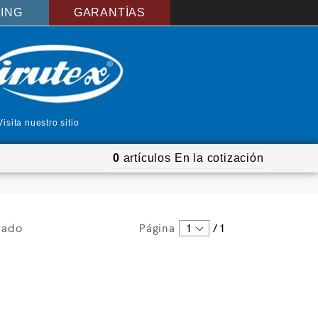
ING
GARANTÍAS
Visita nuestro sitio
0
artículos
En la cotización
tado
Página
1
/
1