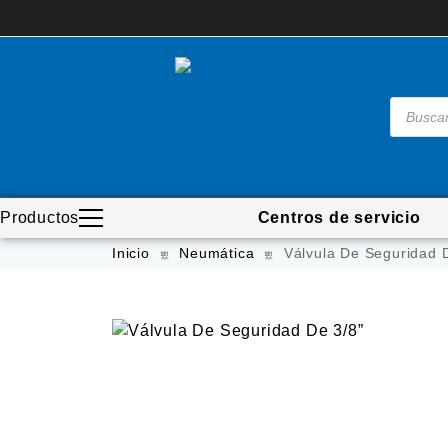
Productos
Centros de servicio
Madera
Inicio
Neumática
Válvula De Seguridad 
Metal
Automotriz e hidráulico
Neumática
Ferretería
Mezcladoras
Línea de productos
Virutex