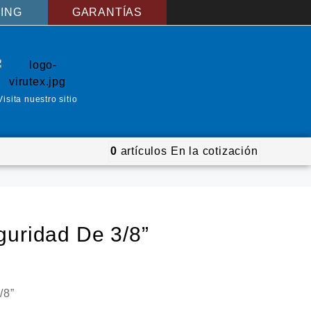
ING
GARANTÍAS
Visita nuestro sitio
0
artículos
En la cotización
guridad De 3/8”
/8”