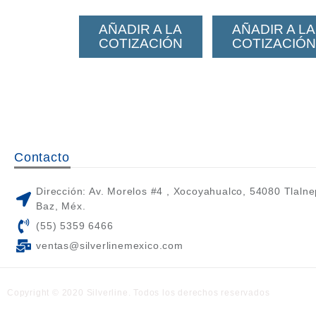
AÑADIR A LA
AÑADIR A LA
COTIZACIÓN
COTIZACIÓN
Contacto
Dirección: Av. Morelos #4 , Xocoyahualco, 54080 Tlalne
Baz, Méx.
(55) 5359 6466
ventas@silverlinemexico.com
Copyright © 2020 Silverline. Todos los derechos reservados