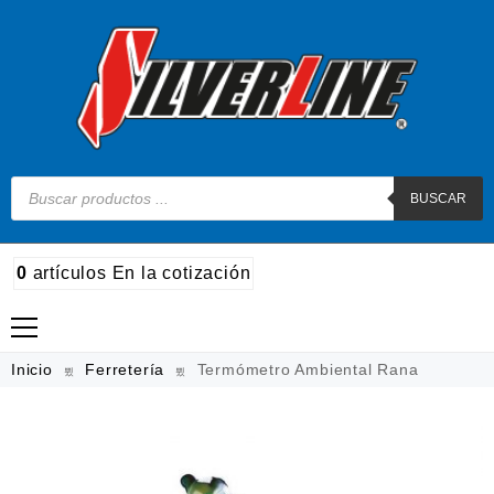
BUSCAR
0
artículos
En la cotización
Madera
Inicio
Ferretería
Termómetro Ambiental Rana
Metal
Automotriz e hidráulico