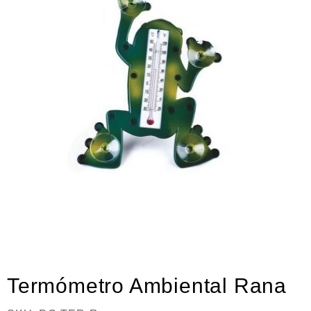
Neumática
Ferretería
Mezcladoras
Línea de productos Virutex
Campismo
Ciclismo
Termómetro Ambiental Rana