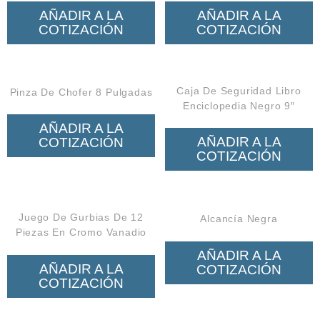
AÑADIR A LA
AÑADIR A LA
COTIZACIÓN
COTIZACIÓN
Caja De Seguridad Libro
Pinza De Chofer 8 Pulgadas
Enciclopedia Negro 9″
AÑADIR A LA
AÑADIR A LA
COTIZACIÓN
COTIZACIÓN
Juego De Gurbias De 12
Alcancía Negra
Piezas En Cromo Vanadio
AÑADIR A LA
AÑADIR A LA
COTIZACIÓN
COTIZACIÓN