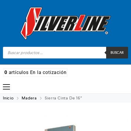
BUSCAR
0
artículos
En la cotización
Madera
Inicio
Madera
Sierra Cinta De 16″
Metal
Automotriz e hidráulico