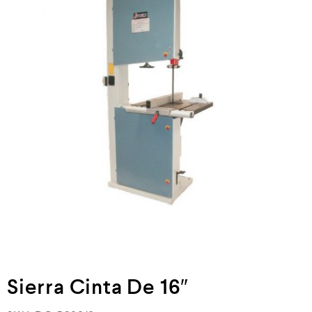
Neumática
Ferretería
Mezcladoras
Línea de productos Virutex
Campismo
Ciclismo
Sierra Cinta De 16″