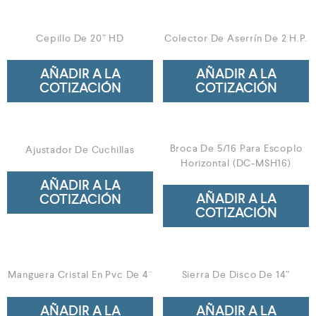
Cepillo De 20” HD
Colector De Aserrín De 2 H.P.
AÑADIR A LA
AÑADIR A LA
COTIZACIÓN
COTIZACIÓN
Broca De 5/16 Para Escoplo
Ajustador De Cuchillas
Horizontal (DC-MSH16)
AÑADIR A LA
AÑADIR A LA
COTIZACIÓN
COTIZACIÓN
Manguera Cristal En Pvc De 4¨
Sierra De Disco De 14”
AÑADIR A LA
AÑADIR A LA