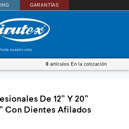
ING
GARANTÍAS
Visita nuestro sitio
0
artículos
En la cotización
esionales De 12” Y 20”
” Con Dientes Afilados