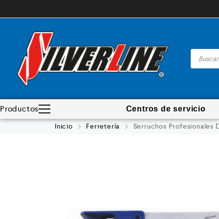
Productos
Centros de servicio
Madera
Inicio
Ferretería
Serruchos Profesionales 
Metal
Automotriz e hidráulico
Neumática
Ferretería
Mezcladoras
Línea de productos
Virutex