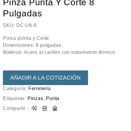
Pinza Punta Y Corte 8
Neumática
Pulgadas
Ferretería
Mezcladoras
SKU:
DC-LN-8
Línea de productos Virutex
Pinza pUnta y Corte
Dimensiones: 8 pulgadas
Campismo
Material: Acero al carbón con tratamiento térmico
Ciclismo
AÑADIR A LA COTIZACIÓN
Categoría:
Ferretería
Etiquetas:
Pinzas
,
Punta
Compartir :