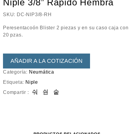
Niple 3/8” Rápido Hembra
Neumática
Ferretería
SKU:
DC-NIP3/8-RH
Mezcladoras
Peresentacoón Blister 2 piezas y en su caso caja con
20 pzas.
Línea de productos Virutex
Campismo
Ciclismo
AÑADIR A LA COTIZACIÓN
Categoría:
Neumática
Etiqueta:
Niple
Compartir :