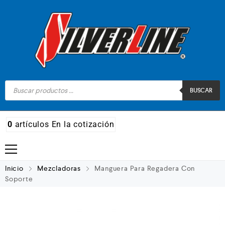
BUSCAR
0
artículos
En la cotización
Madera
Inicio
Mezcladoras
Manguera Para Regadera Con
Soporte
Metal
Automotriz e hidráulico