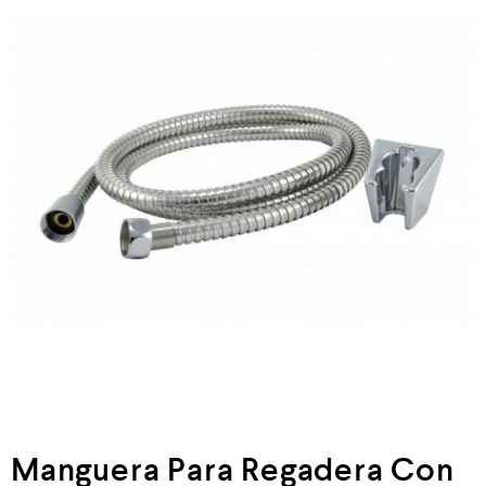
Neumática
Ferretería
Mezcladoras
Línea de productos Virutex
Campismo
Ciclismo
Manguera Para Regadera Con