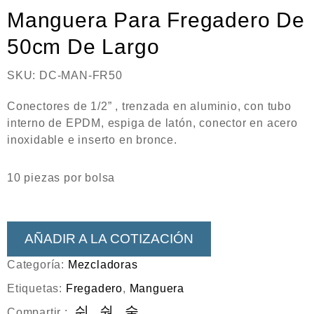
Neumática
Manguera Para Fregadero De
Ferretería
50cm De Largo
Mezcladoras
SKU:
DC-MAN-FR50
Línea de productos Virutex
Conectores de 1/2” , trenzada en aluminio, con tubo
Campismo
interno de EPDM, espiga de latón, conector en acero
inoxidable e inserto en bronce.
Ciclismo
10 piezas por bolsa
AÑADIR A LA COTIZACIÓN
Categoría:
Mezcladoras
Etiquetas:
Fregadero
,
Manguera
Compartir :