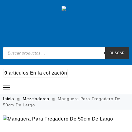
BUSCAR
0
artículos
En la cotización
Madera
Inicio
Mezcladoras
Manguera Para Fregadero De
50cm De Largo
Metal
Automotriz e hidráulico