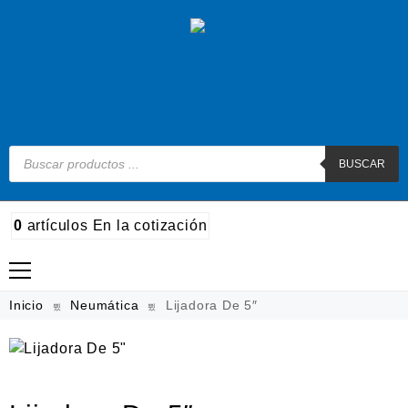
BUSCAR
0
artículos
En la cotización
Madera
Inicio
Neumática
Lijadora De 5″
Metal
Automotriz e hidráulico