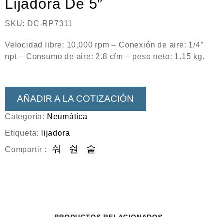
Lijadora De 5″
Neumática
Ferretería
SKU:
DC-RP7311
Mezcladoras
Velocidad libre: 10,000 rpm – Conexión de aire: 1/4″
npt – Consumo de aire: 2.8 cfm – peso neto: 1.15 kg.
Línea de productos Virutex
Campismo
Ciclismo
AÑADIR A LA COTIZACIÓN
Categoría:
Neumática
Etiqueta:
lijadora
Compartir :