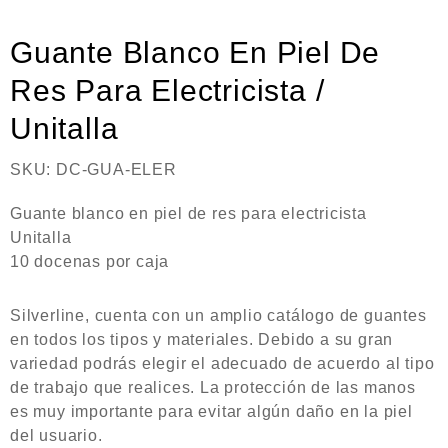
Neumática
Ferretería
Guante Blanco En Piel De
Mezcladoras
Res Para Electricista /
Unitalla
Línea de productos Virutex
Campismo
SKU:
DC-GUA-ELER
Ciclismo
Guante blanco en piel de res para electricista
Unitalla
10 docenas por caja
Silverline, cuenta con un amplio catálogo de guantes
en todos los tipos y materiales. Debido a su gran
variedad podrás elegir el adecuado de acuerdo al tipo
de trabajo que realices. La protección de las manos
es muy importante para evitar algún daño en la piel
del usuario.