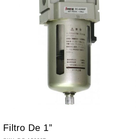
Neumática
Ferretería
Mezcladoras
Línea de productos Virutex
Campismo
Ciclismo
Filtro De 1”