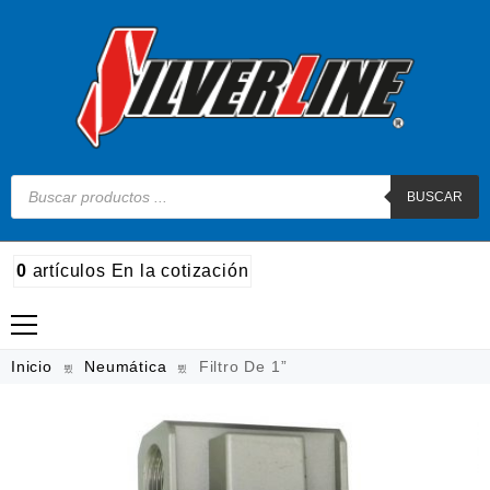
BUSCAR
0
artículos
En la cotización
Madera
Inicio
Neumática
Filtro De 1”
Metal
Automotriz e hidráulico