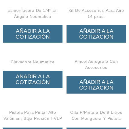
Esmeriladora De 1/4” En
Kit De Accesorios Para Aire
Ángulo Neumatica
14 pzas.
AÑADIR A LA
AÑADIR A LA
COTIZACIÓN
COTIZACIÓN
Pincel Aerografo Con
Clavadora Neumatica
Accesorios
AÑADIR A LA
AÑADIR A LA
COTIZACIÓN
COTIZACIÓN
Pistola Para Pintar Alto
Olla P/Pintura De 9 Litros
Volúmen, Baja Presión HVLP
Con Manguera Y Pistola