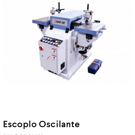
Neumática
Ferretería
Mezcladoras
Línea de productos Virutex
Campismo
Ciclismo
Escoplo Oscilante