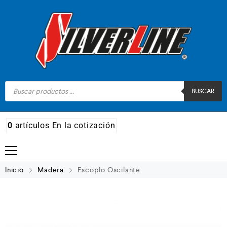
BUSCAR
0
artículos
En la cotización
Madera
Inicio
Madera
Escoplo Oscilante
Metal
Automotriz e hidráulico