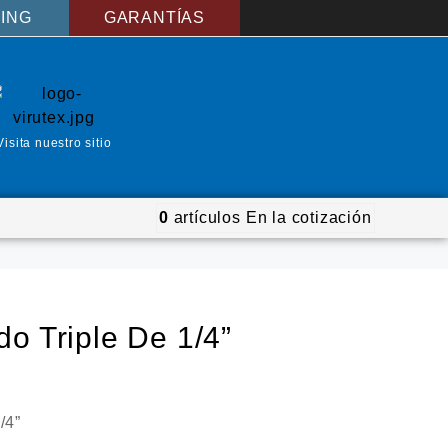
ING
GARANTÍAS
Visita nuestro sitio
0
artículos
En la cotización
o Triple De 1/4”
/4”