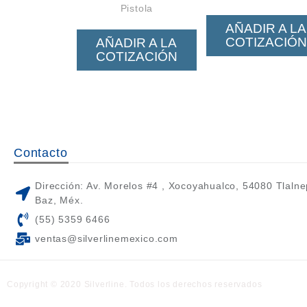
Pistola
AÑADIR A LA
COTIZACIÓN
AÑADIR A LA
COTIZACIÓN
Contacto
Dirección: Av. Morelos #4 , Xocoyahualco, 54080 Tlalne
Baz, Méx.
(55) 5359 6466
ventas@silverlinemexico.com
Copyright © 2020 Silverline. Todos los derechos reservados