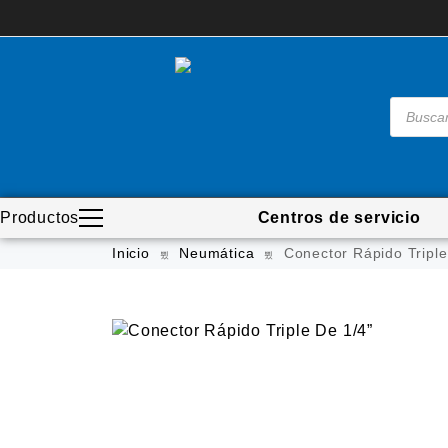
Productos
Centros de servicio
Madera
Inicio
Neumática
Conector Rápido Triple
Metal
Automotriz e hidráulico
Neumática
Ferretería
Mezcladoras
Línea de productos
Virutex