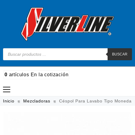
BUSCAR
0
artículos
En la cotización
Madera
Inicio
Mezcladoras
Céspol Para Lavabo Tipo Moneda
Metal
Automotriz e hidráulico