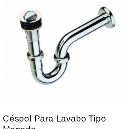
Neumática
Ferretería
Mezcladoras
Línea de productos Virutex
Campismo
Ciclismo
Céspol Para Lavabo Tipo