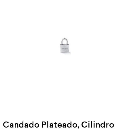
Neumática
Ferretería
Mezcladoras
Línea de productos Virutex
Campismo
Ciclismo
Candado Plateado, Cilindro