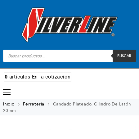
BUSCAR
0
artículos
En la cotización
Madera
Inicio
Ferretería
Candado Plateado, Cilindro De Latón
20mm
Metal
Automotriz e hidráulico