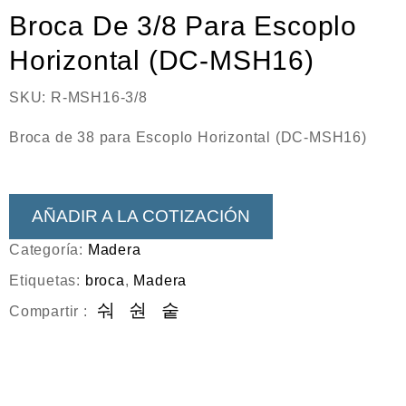
Neumática
Broca De 3/8 Para Escoplo
Ferretería
Horizontal (DC-MSH16)
Mezcladoras
SKU:
R-MSH16-3/8
Línea de productos Virutex
Broca de 38 para Escoplo Horizontal (DC-MSH16)
Campismo
Ciclismo
AÑADIR A LA COTIZACIÓN
Categoría:
Madera
Etiquetas:
broca
,
Madera
Compartir :