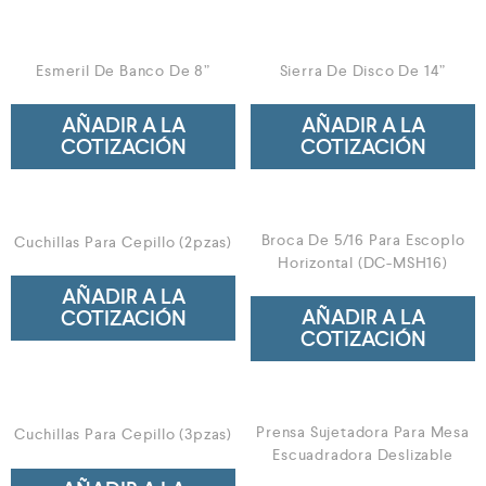
Esmeril De Banco De 8”
Sierra De Disco De 14”
AÑADIR A LA
AÑADIR A LA
COTIZACIÓN
COTIZACIÓN
Broca De 5/16 Para Escoplo
Cuchillas Para Cepillo (2pzas)
Horizontal (DC-MSH16)
AÑADIR A LA
AÑADIR A LA
COTIZACIÓN
COTIZACIÓN
Prensa Sujetadora Para Mesa
Cuchillas Para Cepillo (3pzas)
Escuadradora Deslizable