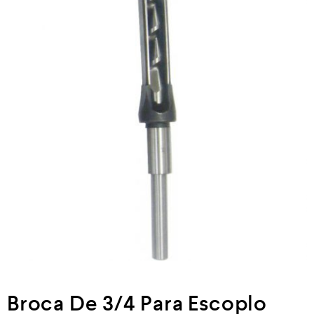
Neumática
Ferretería
Mezcladoras
Línea de productos Virutex
Campismo
Ciclismo
Broca De 3/4 Para Escoplo