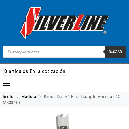
BUSCAR
0
artículos
En la cotización
Madera
Inicio
Madera
Broca De 3/4 Para Escoplo Vertical(DC-
MS3840)
Metal
Automotriz e hidráulico