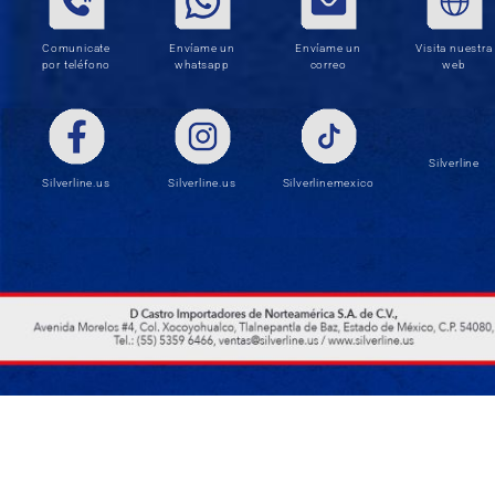
Comunicate
Envíame un
Envíame un
Visita nuestra
por teléfono
whatsapp
correo
web
Silverline
Silverline.us
Silverline.us
Silverlinemexico